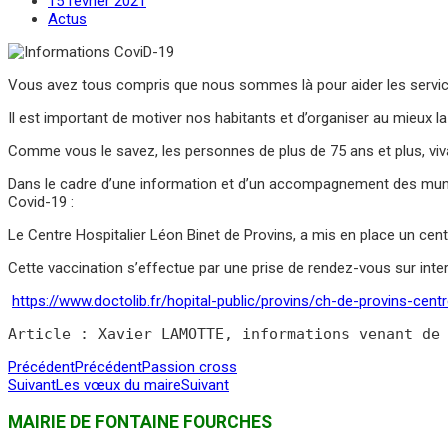
15 février 2021
Actus
Vous avez tous compris que nous sommes là pour aider les services 
Il est important de motiver nos habitants et d’organiser au mieux
Comme vous le savez, les personnes de plus de 75 ans et plus, vivan
Dans le cadre d’une information et d’un accompagnement des munici
Covid-19 :
Le Centre Hospitalier Léon Binet de Provins, a mis en place un centr
Cette vaccination s’effectue par une prise de rendez-vous sur inter
https://www.doctolib.fr/hopital-public/provins/ch-de-provins-cent
Article : Xavier LAMOTTE, informations venant de
Précédent
Précédent
Passion cross
Suivant
Les vœux du maire
Suivant
MAIRIE DE FONTAINE FOURCHES