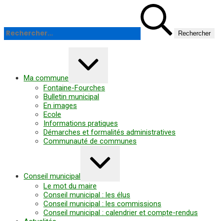
Panneau de gestion des cookies
Aller
Rechercher :
au
contenu
Agrandir/réduire
Ma commune
Fontaine-Fourches
Bulletin municipal
En images
Ecole
Informations pratiques
Démarches et formalités administratives
Communauté de communes
Agrandir/réduire
Conseil municipal
Le mot du maire
Conseil municipal : les élus
Conseil municipal : les commissions
Conseil municipal : calendrier et compte-rendus