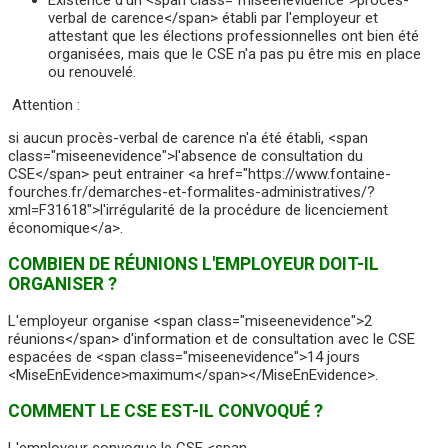
verbal de carence</span> établi par l'employeur et
attestant que les élections professionnelles ont bien été
organisées, mais que le CSE n'a pas pu être mis en place
ou renouvelé.
Attention :
si aucun procès-verbal de carence n'a été établi, <span
class="miseenevidence">l'absence de consultation du
CSE</span> peut entrainer <a href="https://www.fontaine-
fourches.fr/demarches-et-formalites-administratives/?
xml=F31618">l'irrégularité de la procédure de licenciement
économique</a>.
COMBIEN DE RÉUNIONS L'EMPLOYEUR DOIT-IL
ORGANISER ?
L'employeur organise <span class="miseenevidence">2
réunions</span> d'information et de consultation avec le CSE
espacées de <span class="miseenevidence">14 jours
<MiseEnEvidence>maximum</span></MiseEnEvidence>.
COMMENT LE CSE EST-IL CONVOQUÉ ?
L'employeur convoque le CSE <span