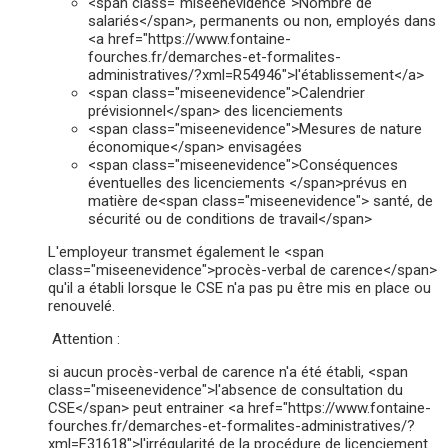
<span class="miseenevidence">Nombre de
salariés</span>, permanents ou non, employés dans
<a href="https://www.fontaine-
fourches.fr/demarches-et-formalites-
administratives/?xml=R54946">l'établissement</a>
<span class="miseenevidence">Calendrier
prévisionnel</span> des licenciements
<span class="miseenevidence">Mesures de nature
économique</span> envisagées
<span class="miseenevidence">Conséquences
éventuelles des licenciements </span>prévus en
matière de<span class="miseenevidence"> santé, de
sécurité ou de conditions de travail</span>
L'employeur transmet également le <span
class="miseenevidence">procès-verbal de carence</span>
qu'il a établi lorsque le CSE n'a pas pu être mis en place ou
renouvelé.
Attention :
si aucun procès-verbal de carence n'a été établi, <span
class="miseenevidence">l'absence de consultation du
CSE</span> peut entrainer <a href="https://www.fontaine-
fourches.fr/demarches-et-formalites-administratives/?
xml=F31618">l'irrégularité de la procédure de licenciement