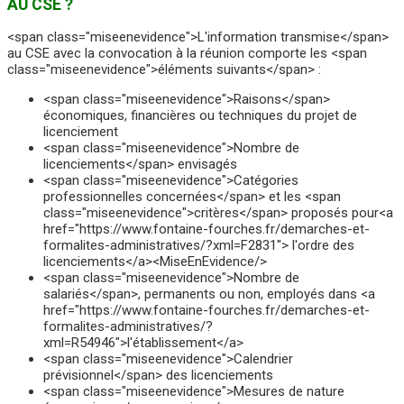
AU CSE ?
<span class="miseenevidence">L'information transmise</span>
au CSE avec la convocation à la réunion comporte les <span
class="miseenevidence">éléments suivants</span> :
<span class="miseenevidence">Raisons</span>
économiques, financières ou techniques du projet de
licenciement
<span class="miseenevidence">Nombre de
licenciements</span> envisagés
<span class="miseenevidence">Catégories
professionnelles concernées</span> et les <span
class="miseenevidence">critères</span> proposés pour<a
href="https://www.fontaine-fourches.fr/demarches-et-
formalites-administratives/?xml=F2831"> l'ordre des
licenciements</a><MiseEnEvidence/>
<span class="miseenevidence">Nombre de
salariés</span>, permanents ou non, employés dans <a
href="https://www.fontaine-fourches.fr/demarches-et-
formalites-administratives/?
xml=R54946">l'établissement</a>
<span class="miseenevidence">Calendrier
prévisionnel</span> des licenciements
<span class="miseenevidence">Mesures de nature