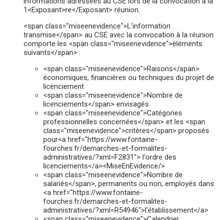
informations adressées au CSE lors de la convocation à la
1<Exposant>re</Exposant> réunion.
<span class="miseenevidence">L'information
transmise</span> au CSE avec la convocation à la réunion
comporte les <span class="miseenevidence">éléments
suivants</span> :
<span class="miseenevidence">Raisons</span>
économiques, financières ou techniques du projet de
licenciement
<span class="miseenevidence">Nombre de
licenciements</span> envisagés
<span class="miseenevidence">Catégories
professionnelles concernées</span> et les <span
class="miseenevidence">critères</span> proposés
pour<a href="https://www.fontaine-
fourches.fr/demarches-et-formalites-
administratives/?xml=F2831"> l'ordre des
licenciements</a><MiseEnEvidence/>
<span class="miseenevidence">Nombre de
salariés</span>, permanents ou non, employés dans
<a href="https://www.fontaine-
fourches.fr/demarches-et-formalites-
administratives/?xml=R54946">l'établissement</a>
<span class="miseenevidence">Calendrier