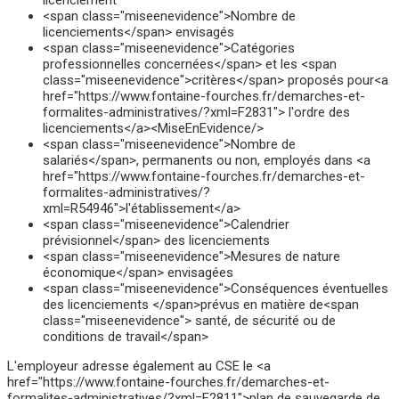
<span class="miseenevidence">Nombre de
licenciements</span> envisagés
<span class="miseenevidence">Catégories
professionnelles concernées</span> et les <span
class="miseenevidence">critères</span> proposés pour<a
href="https://www.fontaine-fourches.fr/demarches-et-
formalites-administratives/?xml=F2831"> l'ordre des
licenciements</a><MiseEnEvidence/>
<span class="miseenevidence">Nombre de
salariés</span>, permanents ou non, employés dans <a
href="https://www.fontaine-fourches.fr/demarches-et-
formalites-administratives/?
xml=R54946">l'établissement</a>
<span class="miseenevidence">Calendrier
prévisionnel</span> des licenciements
<span class="miseenevidence">Mesures de nature
économique</span> envisagées
<span class="miseenevidence">Conséquences éventuelles
des licenciements </span>prévus en matière de<span
class="miseenevidence"> santé, de sécurité ou de
conditions de travail</span>
L'employeur adresse également au CSE le <a
href="https://www.fontaine-fourches.fr/demarches-et-
formalites-administratives/?xml=F2811">plan de sauvegarde de