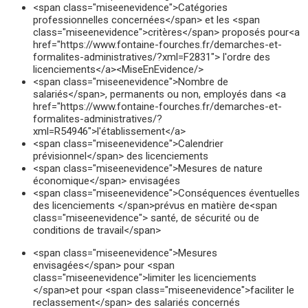
<span class="miseenevidence">Catégories
professionnelles concernées</span> et les <span
class="miseenevidence">critères</span> proposés pour<a
href="https://www.fontaine-fourches.fr/demarches-et-
formalites-administratives/?xml=F2831"> l'ordre des
licenciements</a><MiseEnEvidence/>
<span class="miseenevidence">Nombre de
salariés</span>, permanents ou non, employés dans <a
href="https://www.fontaine-fourches.fr/demarches-et-
formalites-administratives/?
xml=R54946">l'établissement</a>
<span class="miseenevidence">Calendrier
prévisionnel</span> des licenciements
<span class="miseenevidence">Mesures de nature
économique</span> envisagées
<span class="miseenevidence">Conséquences éventuelles
des licenciements </span>prévus en matière de<span
class="miseenevidence"> santé, de sécurité ou de
conditions de travail</span>
<span class="miseenevidence">Mesures
envisagées</span> pour <span
class="miseenevidence">limiter les licenciements
</span>et pour <span class="miseenevidence">faciliter le
reclassement</span> des salariés concernés