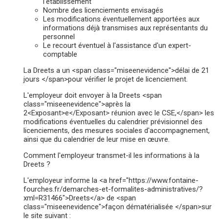
l'établissement
Nombre des licenciements envisagés
Les modifications éventuellement apportées aux
informations déjà transmises aux représentants du
personnel
Le recourt éventuel à l'assistance d'un expert-
comptable
La Dreets a un <span class="miseenevidence">délai de 21
jours </span>pour vérifier le projet de licenciement.
L'employeur doit envoyer à la Dreets <span
class="miseenevidence">après la
2<Exposant>e</Exposant> réunion avec le CSE,</span> les
modifications éventuelles du calendrier prévisionnel des
licenciements, des mesures sociales d'accompagnement,
ainsi que du calendrier de leur mise en œuvre.
Comment l'employeur transmet-il les informations à la
Dreets ?
L'employeur informe la <a href="https://www.fontaine-
fourches.fr/demarches-et-formalites-administratives/?
xml=R31466">Dreets</a> de <span
class="miseenevidence">façon dématérialisée </span>sur
le site suivant :