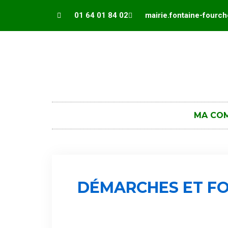
Panneau de gestion des cookies
01 64 01 84 02
mairie.fontaine-fourc
MA CO
DÉMARCHES ET FO