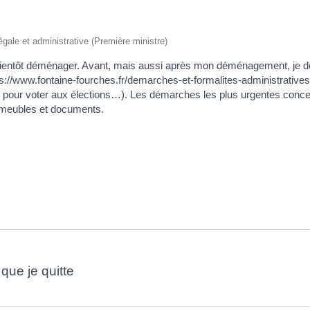
légale et administrative (Première ministre)
 bientôt déménager. Avant, mais aussi après mon déménagement, je d
ps://www.fontaine-fourches.fr/demarches-et-formalites-administrati
ie pour voter aux élections…). Les démarches les plus urgentes concern
s meubles et documents.
ue je quitte