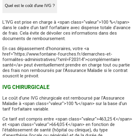
Quel est le coût d'une IVG ?
L'IVG est prise en charge à <span class="valeur">100 %</span>
dans le cadre d'un tarif forfaitaire avec dispense totale d'avance
de frais. Cela évite de dévoiler ces informations dans des
documents de remboursement.
En cas dépassement d'honoraires, votre <a
href="https://www.fontaine-fourches.fr/demarches-et-
formalites-administratives/?xml=F20314">complémentaire
santé</a> peut éventuellement prendre en charge tout ou partie
des frais non remboursés par l'Assurance Maladie si le contrat
souscrit le prévoit.
IVG CHIRURGICALE
Le coût d'une IVG chirurgicale est remboursé par l'Assurance
Maladie à <span class="valeur">100 %</span> sur la base d'un
tarif forfaitaire variable.
Ce tarif est compris entre <span class="valeur">463,25 €</span>
et <span class="valeur">664,05 €</span> en fonction de
l'établissement de santé (hôpital ou clinique), du type
d'anesthésie (locale ou générale) et de la durée de