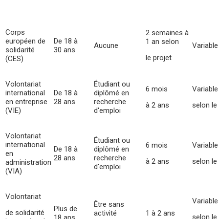
Corps
2 semaines à
européen de
De 18 à
1 an selon
Aucune
Variable
solidarité
30 ans
le projet
(CES)
Volontariat
Étudiant ou
6 mois
Variable
international
De 18 à
diplômé en
en entreprise
28 ans
recherche
à 2 ans
selon le
(VIE)
d'emploi
Volontariat
Étudiant ou
international
6 mois
Variable
De 18 à
diplômé en
en
28 ans
recherche
à 2 ans
selon le
administration
d'emploi
(VIA)
Volontariat
Variable
Être sans
Plus de
de solidarité
activité
1 à 2 ans
selon l
18 ans