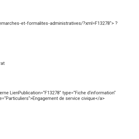
/demarches-et-formalites-administratives/?xml=F13278"> ?
rat
terne LienPublication="F13278" type="Fiche d'information"
e="Particuliers">Engagement de service civique</a>