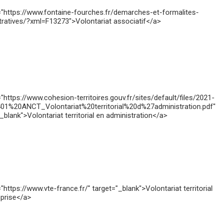
="https://www.fontaine-fourches.fr/demarches-et-formalites-
tratives/?xml=F13273">Volontariat associatif</a>
"https://www.cohesion-territoires.gouv.fr/sites/default/files/2021-
01%20ANCT_Volontariat%20territorial%20d%27administration.pdf"
_blank">Volontariat territorial en administration</a>
"https://www.vte-france.fr/" target="_blank">Volontariat territorial
eprise</a>