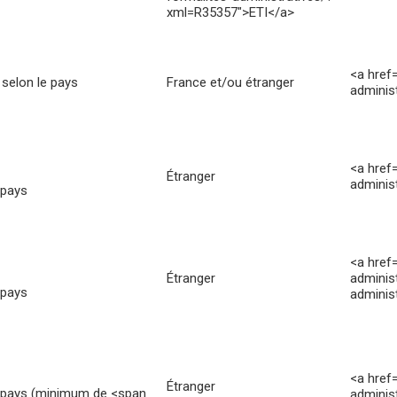
xml=R35357">ETI</a>
<a href
 selon le pays
France et/ou étranger
adminis
<a href
Étranger
adminis
 pays
<a href
Étranger
adminis
 pays
adminis
<a href
Étranger
e pays (minimum de <span
adminis