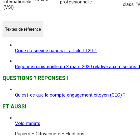
internationale
professionnelle
class="
(VSI)
Textes de référence
Code du service national : article L120-1
Réponse ministérielle du 3 mars 2020 relative aux missions d
QUESTIONS ? RÉPONSES !
Qu'est-ce que le compte engagement citoyen (CEC) ?
ET AUSSI
Volontariats
Papiers – Citoyenneté – Élections