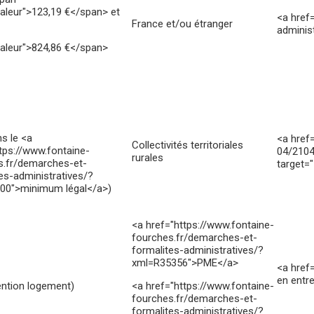
aleur">123,19 €</span> et
<a href
France et/ou étranger
adminis
valeur">824,86 €</span>
s le <a
<a href=
Collectivités territoriales
tps://www.fontaine-
04/2104
rurales
s.fr/demarches-et-
target="
es-administratives/?
00">minimum légal</a>)
<a href="https://www.fontaine-
fourches.fr/demarches-et-
formalites-administratives/?
xml=R35356">PME</a>
<a href=
en entr
ention logement)
<a href="https://www.fontaine-
fourches.fr/demarches-et-
formalites-administratives/?