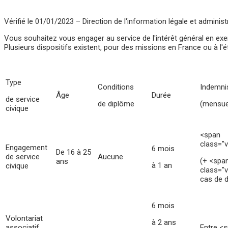
Vérifié le 01/01/2023 – Direction de l'information légale et administ
Vous souhaitez vous engager au service de l'intérêt général en e
Plusieurs dispositifs existent, pour des missions en France ou à l'é
Type
Conditions
Indemni
Âge
Durée
de service
de diplôme
(mensue
civique
<span
class="
Engagement
6 mois
De 16 à 25
de service
Aucune
(+ <spa
ans
à 1 an
civique
class="
cas de d
6 mois
Volontariat
à 2 ans
associatif
Entre <