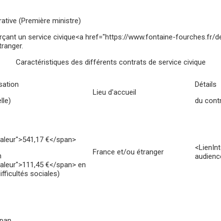
rative (Première ministre)
xerçant un service civique<a href="https://www.fontaine-fourches.fr
tranger.
Caractéristiques des différents contrats de service civique
sation
Détails
Lieu d'accueil
lle)
du cont
valeur">541,17 €</span>
<LienIn
France et/ou étranger
n
audienc
valeur">111,45 €</span> en
ifficultés sociales)
span