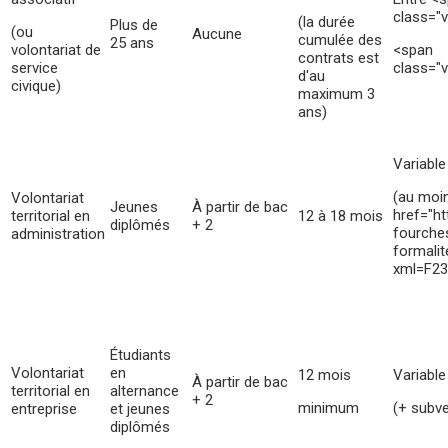
class="v
(la durée
Plus de
(ou
Aucune
cumulée des
25 ans
volontariat de
<span
contrats est
service
class="
d'au
civique)
maximum 3
ans)
Variable
(au moin
Volontariat
Jeunes
À partir de bac
href="ht
territorial en
12 à 18 mois
diplômés
+ 2
fourche
administration
formalit
xml=F23
Étudiants
Volontariat
en
12 mois
Variable
À partir de bac
territorial en
alternance
+ 2
minimum
(+ subv
entreprise
et jeunes
diplômés