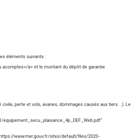
les éléments suivants :
u acomptes</a> et le montant du dépôt de garantie
é civile, perte et vols, avaries, dommages causés aux tiers …). Le
2020-11/equipement_secu_plaisance_4p_DEF_Web.pdf"
="https://www.mer.gouv.fr/sites/default/files/2020-