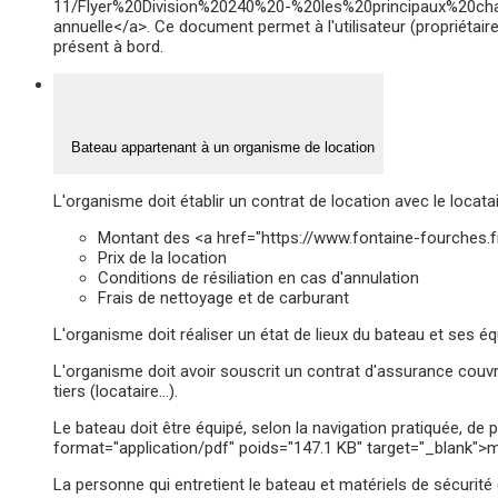
11/Flyer%20Division%20240%20-%20les%20principaux%20chan
annuelle</a>. Ce document permet à l'utilisateur (propriétaire
présent à bord.
Bateau appartenant à un organisme de location
L'organisme doit établir un contrat de location avec le locatai
Montant des <a href="https://www.fontaine-fourches.
Prix de la location
Conditions de résiliation en cas d'annulation
Frais de nettoyage et de carburant
L'organisme doit réaliser un état de lieux du bateau et ses é
L'organisme doit avoir souscrit un contrat d'assurance couv
tiers (locataire…).
Le bateau doit être équipé, selon la navigation pratiquée, 
format="application/pdf" poids="147.1 KB" target="_blank">ma
La personne qui entretient le bateau et matériels de sécurité 