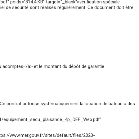
poids="814.4 KB" target="_blank">vérification spéciale
ériel de sécurité sont réalisés régulièrement. Ce document doit être
u acomptes</a> et le montant du dépôt de garantie
 Ce contrat autorise systématiquement la location de bateau à des
2020-11/equipement_secu_plaisance_4p_DEF_Web.pdf"
ttps://www.mer.gouv.fr/sites/default/files/2020-