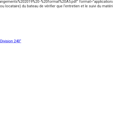
gements%202019%20-%20format%20A5.pdf" format="application/pdf" 
 locataire) du bateau de vérifier que l'entretien et le suivi du maté
"Division 240"