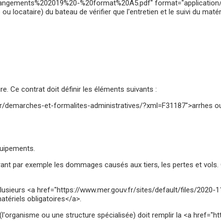
gements%202019%20-%20format%20A5.pdf" format="application/pdf" 
 ou locataire) du bateau de vérifier que l'entretien et le suivi du mat
re. Ce contrat doit définir les éléments suivants :
fr/demarches-et-formalites-administratives/?xml=F31187">arrhes o
quipements.
rant par exemple les dommages causés aux tiers, les pertes et vols.
de plusieurs <a href="https://www.mer.gouv.fr/sites/default/files/
tériels obligatoires</a>.
(l'organisme ou une structure spécialisée) doit remplir la <a href="h