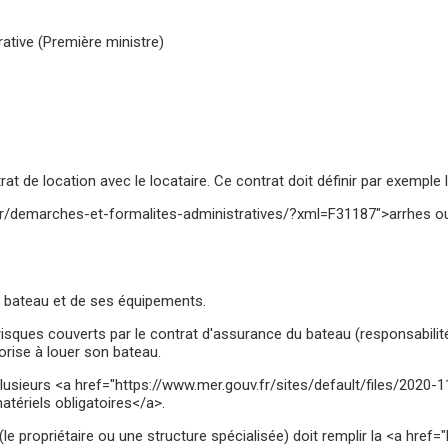
rative (Première ministre)
at de location avec le locataire. Ce contrat doit définir par exemple 
fr/demarches-et-formalites-administratives/?xml=F31187">arrhes o
u bateau et de ses équipements.
 risques couverts par le contrat d'assurance du bateau (responsabilit
torise à louer son bateau.
de plusieurs <a href="https://www.mer.gouv.fr/sites/default/files/
tériels obligatoires</a>.
(le propriétaire ou une structure spécialisée) doit remplir la <a href