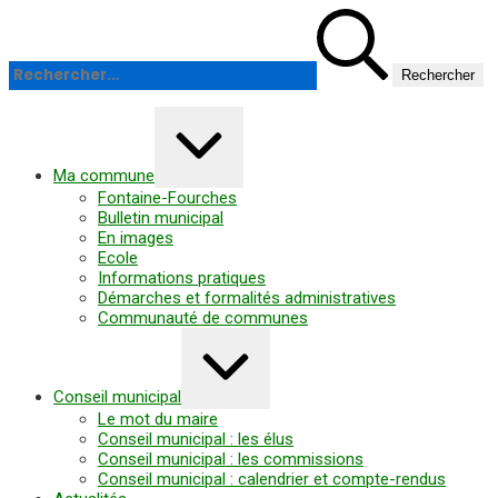
Panneau de gestion des cookies
Aller
Rechercher :
au
contenu
Agrandir/réduire
Ma commune
Fontaine-Fourches
Bulletin municipal
En images
Ecole
Informations pratiques
Démarches et formalités administratives
Communauté de communes
Agrandir/réduire
Conseil municipal
Le mot du maire
Conseil municipal : les élus
Conseil municipal : les commissions
Conseil municipal : calendrier et compte-rendus