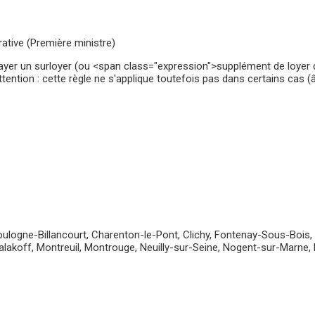
rative (Première ministre)
yer un surloyer (ou <span class="expression">supplément de loyer de
tention : cette règle ne s'applique toutefois pas dans certains cas (
logne-Billancourt, Charenton-le-Pont, Clichy, Fontenay-Sous-Bois, Gen
 Malakoff, Montreuil, Montrouge, Neuilly-sur-Seine, Nogent-sur-Marne, 