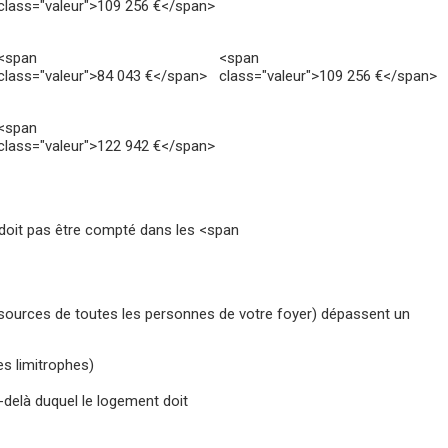
class="valeur">109 256 €</span>
<span
<span
class="valeur">84 043 €</span>
class="valeur">109 256 €</span>
<span
class="valeur">122 942 €</span>
doit pas être compté dans les <span
sources de toutes les personnes de votre foyer) dépassent un
s limitrophes)
-delà duquel le logement doit