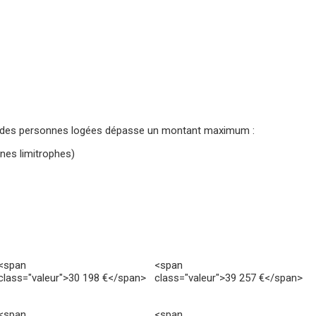
ls des personnes logées dépasse un montant maximum :
nes limitrophes)
<span
<span
class="valeur">30 198 €</span>
class="valeur">39 257 €</span>
<span
<span