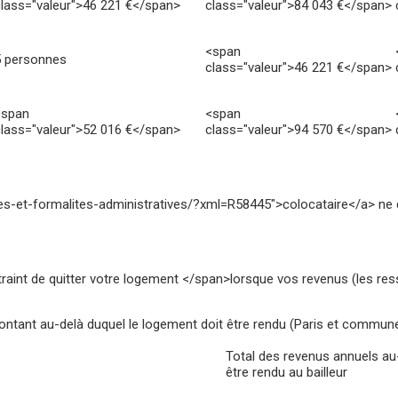
lass="valeur">46 221 €</span>
class="valeur">84 043 €</span>
<span
5 personnes
class="valeur">46 221 €</span>
<span
<span
lass="valeur">52 016 €</span>
class="valeur">94 570 €</span>
es-et-formalites-administratives/?xml=R58445">colocataire</a> ne 
int de quitter votre logement </span>lorsque vos revenus (les res
ntant au-delà duquel le logement doit être rendu (Paris et commune
Total des revenus annuels au
être rendu au bailleur