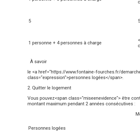
c
5
1 personne + 4 personnes à charge
c
À savoir
le <a href="https://www.fontaine-fourches.fr/demarch
class="expression">personnes logées</span>.
2. Quitter le logement
Vous pouvez<span class="miseenevidence"> être contra
montant maximum pendant 2 années consécutives :
Mo
Personnes logées