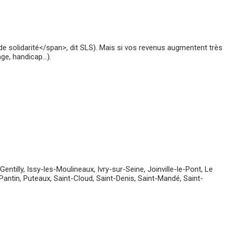
 solidarité</span>, dit SLS). Mais si vos revenus augmentent très
âge, handicap…).
tilly, Issy-les-Moulineaux, Ivry-sur-Seine, Joinville-le-Pont, Le
Pantin, Puteaux, Saint-Cloud, Saint-Denis, Saint-Mandé, Saint-