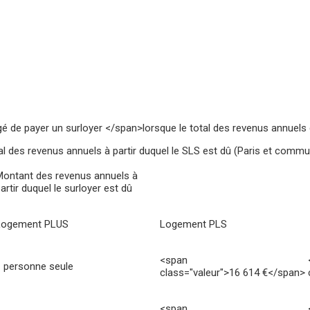
é de payer un surloyer </span>lorsque le total des revenus annue
al des revenus annuels à partir duquel le SLS est dû (Paris et commu
Montant des revenus annuels à
artir duquel le surloyer est dû
Logement PLUS
Logement PLS
<span
1 personne seule
class="valeur">16 614 €</span>
<span