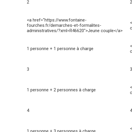
2
<a href="https://www.fontaine-
fourches.fr/demarches-et-formalites-
c
administratives/?xml=R46620">Jeune couple</a>
1 personne + 1 personne à charge
c
3
1 personne + 2 personnes à charge
c
4
1 personne + 3 personnes à charge