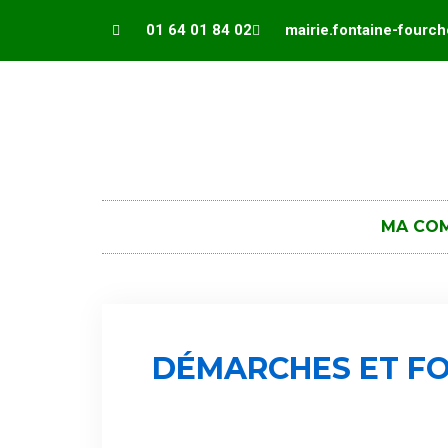
Panneau de gestion des cookies
01 64 01 84 02
mairie.fontaine-fourc
MA CO
DÉMARCHES ET FO