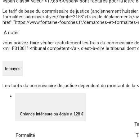
<span class="valeur">17,88 €</span> sont facturés pour la lettre d
Le tarif de base du commissaire de justice (anciennement huissier 
formalites-administratives/?xml=F2158">frais de déplacement</a> 
href="https://www.fontaine-fourches.fr/demarches-et-formalites-a
À noter
vous pouvez faire vérifier gratuitement les frais du commissaire d
xml=F31301">tribunal compétent</a>, c'est-à-dire le tribunal dont dé
Impayés
Les tarifs du commissaire de justice dépendent du montant de la
Créance inférieure ou égale à 128 €
Ta
Formalité
T