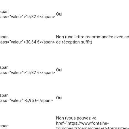
span
Oui
lass="valeur">15,32 €</span>
span
Non (une lettre recommandée avec a
lass="valeur">30,64 €</span>
de réception suffit)
span
Oui
lass="valeur">15,32 €</span>
span
Oui
lass="valeur">5,95 €</span>
Non (vous pouvez <a
href="https://www.fontaine-
span
fourches.fr/demarches-et-formalites-