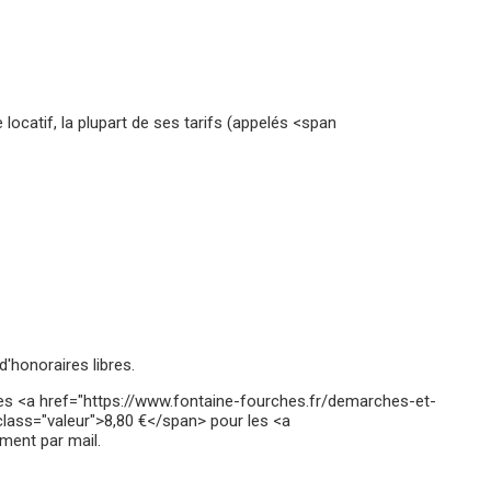
 locatif, la plupart de ses tarifs (appelés <span
'honoraires libres.
, des <a href="https://www.fontaine-fourches.fr/demarches-et-
lass="valeur">8,80 €</span> pour les <a
ment par mail.