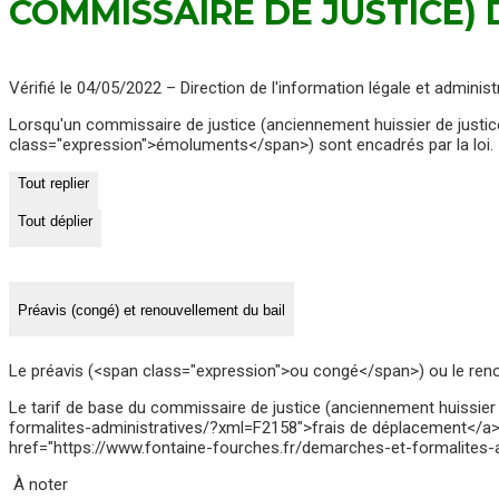
COMMISSAIRE DE JUSTICE) 
Vérifié le 04/05/2022 – Direction de l'information légale et administ
Lorsqu'un commissaire de justice (anciennement huissier de justice e
class="expression">émoluments</span>) sont encadrés par la loi.
Tout replier
Tout déplier
Préavis (congé) et renouvellement du bail
Le préavis (<span class="expression">ou congé</span>) ou le renouve
Le tarif de base du commissaire de justice (anciennement huissier 
formalites-administratives/?xml=F2158">frais de déplacement</a> 
href="https://www.fontaine-fourches.fr/demarches-et-formalites-a
À noter