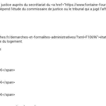
e justice auprès du secrétariat du <a href="https://www.fontaine-fo
pend l'étude du commissaire de justice ou le tribunal qui a jugé l'aff
ches.fr/demarches-et-formalites-administratives/?xml=F10696">état d
ce du logement.
e
 €</span>
 €</span>
 €</span>