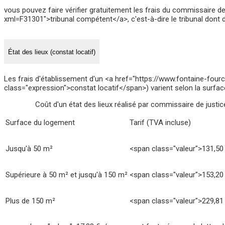
vous pouvez faire vérifier gratuitement les frais du commissaire d
xml=F31301">tribunal compétent</a>, c'est-à-dire le tribunal dont dé
État des lieux (constat locatif)
Les frais d'établissement d'un <a href="https://www.fontaine-four
class="expression">constat locatif</span>) varient selon la surfa
Coût d'un état des lieux réalisé par commissaire de justic
Surface du logement
Tarif (TVA incluse)
Jusqu'à 50 m²
<span class="valeur">131,50
Supérieure à 50 m² et jusqu'à 150 m²
<span class="valeur">153,20
Plus de 150 m²
<span class="valeur">229,81