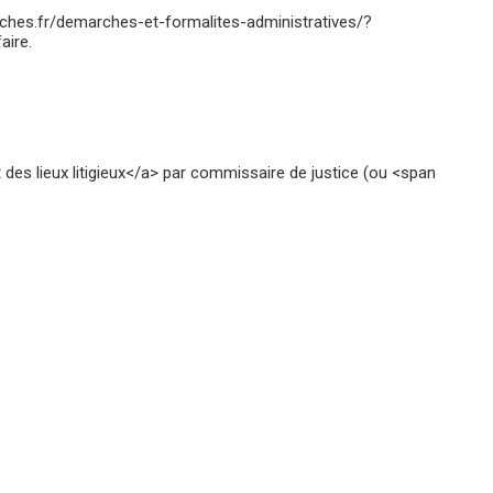
urches.fr/demarches-et-formalites-administratives/?
aire.
es lieux litigieux</a> par commissaire de justice (ou <span