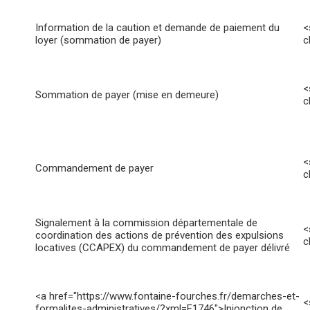
Information de la caution et demande de paiement du
<
loyer (sommation de payer)
c
<
Sommation de payer (mise en demeure)
c
<
Commandement de payer
c
Signalement à la commission départementale de
<
coordination des actions de prévention des expulsions
c
locatives (CCAPEX) du commandement de payer délivré
<a href="https://www.fontaine-fourches.fr/demarches-et-
<
formalites-administratives/?xml=F1746">Injonction de