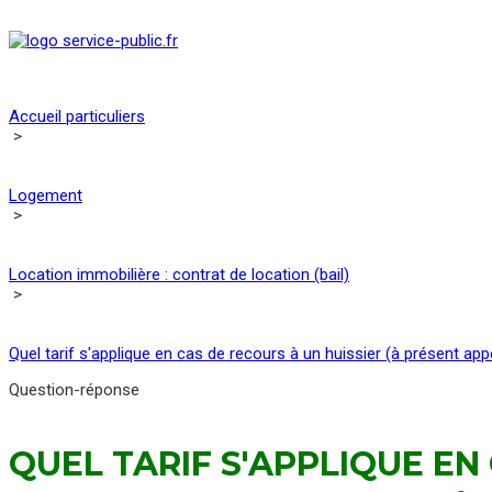
Accueil particuliers
>
Logement
>
Location immobilière : contrat de location (bail)
>
Quel tarif s'applique en cas de recours à un huissier (à présent app
Question-réponse
QUEL TARIF S'APPLIQUE EN