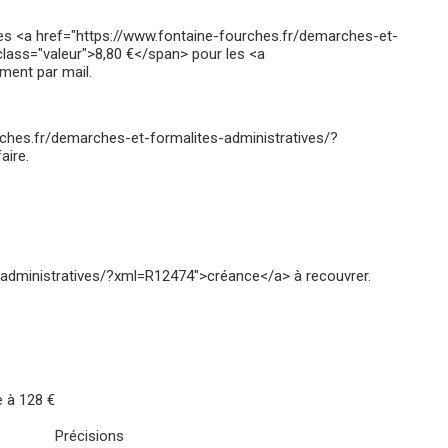
, des <a href="https://www.fontaine-fourches.fr/demarches-et-
lass="valeur">8,80 €</span> pour les <a
ment par mail.
urches.fr/demarches-et-formalites-administratives/?
aire.
-administratives/?xml=R12474">créance</a> à recouvrer.
e à 128 €
Précisions