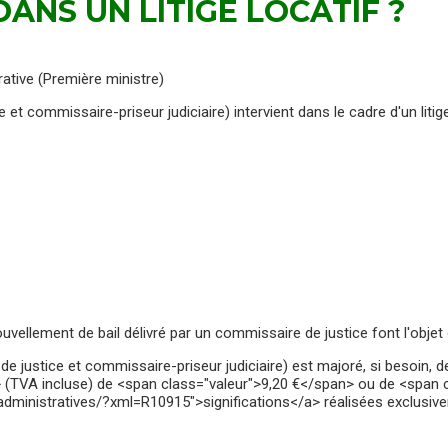
DANS UN LITIGE LOCATIF ?
rative (Première ministre)
t commissaire-priseur judiciaire) intervient dans le cadre d'un litige
llement de bail délivré par un commissaire de justice font l'objet d
de justice et commissaire-priseur judiciaire) est majoré, si besoin
(TVA incluse) de <span class="valeur">9,20 €</span> ou de <span c
dministratives/?xml=R10915">significations</a> réalisées exclusive