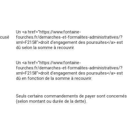
Un <a href="https://www.fontaine-
ccusé
fourches.fr/demarches-et-formalites-administratives/?
xml=F2158">droit d'engagement des poursuites</a> est
dû selon la somme à recouvrir.
Un <a href="https://www.fontaine-
fourches.fr/demarches-et-formalites-administratives/?
xml=F2158">droit d'engagement des poursuites</a> est
dû en fonction de la somme à recouvrir.
Seuls certains commandements de payer sont concernés
(selon montant ou durée de la dette).