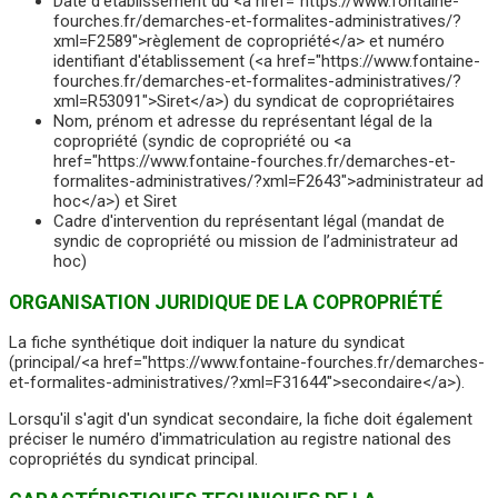
Date d'établissement du <a href="https://www.fontaine-
fourches.fr/demarches-et-formalites-administratives/?
xml=F2589">règlement de copropriété</a> et numéro
identifiant d'établissement (<a href="https://www.fontaine-
fourches.fr/demarches-et-formalites-administratives/?
xml=R53091">Siret</a>) du syndicat de copropriétaires
Nom, prénom et adresse du représentant légal de la
copropriété (syndic de copropriété ou <a
href="https://www.fontaine-fourches.fr/demarches-et-
formalites-administratives/?xml=F2643">administrateur ad
hoc</a>) et Siret
Cadre d'intervention du représentant légal (mandat de
syndic de copropriété ou mission de l’administrateur ad
hoc)
ORGANISATION JURIDIQUE DE LA COPROPRIÉTÉ
La fiche synthétique doit indiquer la nature du syndicat
(principal/<a href="https://www.fontaine-fourches.fr/demarches-
et-formalites-administratives/?xml=F31644">secondaire</a>).
Lorsqu'il s'agit d'un syndicat secondaire, la fiche doit également
préciser le numéro d'immatriculation au registre national des
copropriétés du syndicat principal.