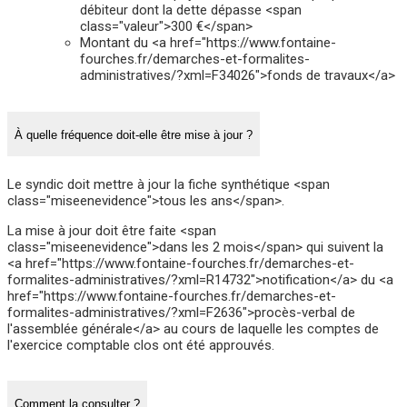
débiteur dont la dette dépasse <span
class="valeur">300 €</span>
Montant du <a href="https://www.fontaine-
fourches.fr/demarches-et-formalites-
administratives/?xml=F34026">fonds de travaux</a>
À quelle fréquence doit-elle être mise à jour ?
Le syndic doit mettre à jour la fiche synthétique <span
class="miseenevidence">tous les ans</span>.
La mise à jour doit être faite <span
class="miseenevidence">dans les 2 mois</span> qui suivent la
<a href="https://www.fontaine-fourches.fr/demarches-et-
formalites-administratives/?xml=R14732">notification</a> du <a
href="https://www.fontaine-fourches.fr/demarches-et-
formalites-administratives/?xml=F2636">procès-verbal de
l'assemblée générale</a> au cours de laquelle les comptes de
l'exercice comptable clos ont été approuvés.
Comment la consulter ?