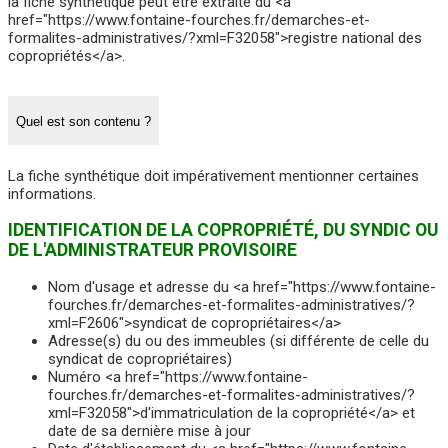
la fiche synthétique peut être extraite du <a
href="https://www.fontaine-fourches.fr/demarches-et-
formalites-administratives/?xml=F32058">registre national des
copropriétés</a>.
Quel est son contenu ?
La fiche synthétique doit impérativement mentionner certaines
informations.
IDENTIFICATION DE LA COPROPRIÉTÉ, DU SYNDIC OU
DE L'ADMINISTRATEUR PROVISOIRE
Nom d'usage et adresse du <a href="https://www.fontaine-
fourches.fr/demarches-et-formalites-administratives/?
xml=F2606">syndicat de copropriétaires</a>
Adresse(s) du ou des immeubles (si différente de celle du
syndicat de copropriétaires)
Numéro <a href="https://www.fontaine-
fourches.fr/demarches-et-formalites-administratives/?
xml=F32058">d'immatriculation de la copropriété</a> et
date de sa dernière mise à jour