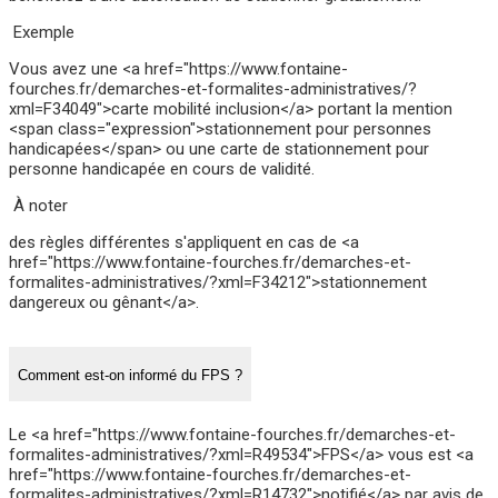
Exemple
Vous avez une <a href="https://www.fontaine-
fourches.fr/demarches-et-formalites-administratives/?
xml=F34049">carte mobilité inclusion</a> portant la mention
<span class="expression">stationnement pour personnes
handicapées</span> ou une carte de stationnement pour
personne handicapée en cours de validité.
À noter
des règles différentes s'appliquent en cas de <a
href="https://www.fontaine-fourches.fr/demarches-et-
formalites-administratives/?xml=F34212">stationnement
dangereux ou gênant</a>.
Comment est-on informé du FPS ?
Le <a href="https://www.fontaine-fourches.fr/demarches-et-
formalites-administratives/?xml=R49534">FPS</a> vous est <a
href="https://www.fontaine-fourches.fr/demarches-et-
formalites-administratives/?xml=R14732">notifié</a> par avis de