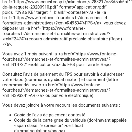
href="https://www.accueil.ccsp.fr/inlinedocs/a283217c53d5ab6a
de-la-requete-20200910.pdf" format="application/pdf"
poids="298.6 KB" target="_blank">contester</a> le <a
href="https://www.fontaine-fourches.fr/demarches-et-
formalites-administratives/?xml=R49534">FPS</a>, vous devez
déposer un <a href="https://www.fontaine-
fourches.fr/demarches-et-formalites-administratives/?
xml=F2474">recours administratif préalable obligatoire (Rapo)
</a>.
Vous avez 1 mois suivant la <a href="https://www.fontaine-
fourches.fr/demarches-et-formalites-administratives/?
xml=R14732">notification</a> du FPS pour faire le Rapo.
Consultez l'avis de paiement du FPS pour savoir à qui adresser
votre Rapo (commune, syndicat mixte…) et comment (lettre
recommandée avec <a href="https://www.fontaine-
fourches.fr/demarches-et-formalites-administratives/?
xml=R39324">AR</a> ou par voie électronique).
Vous devez joindre à votre recours les documents suivants :
Copie de l'avis de paiement contesté
Copie du de la carte grise du véhicule (dorénavant appelée
<span class="expression">certificat
d'immatriculation</span>)