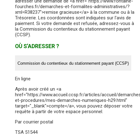
adresser une demande de <a href="https://www.fontaine-
fourches.fr/demarches-et-formalites-administratives/?
xml=R38237">remise gracieuse</a> à la commune ou à la
Trésorerie. Les coordonnées sont indiquées sur l'avis de
paiement. Si votre demande est refusée, adressez-vous à
la Commission du contentieux du stationnement payant
(CCSP).
OÙ S’ADRESSER ?
Commission du contentieux du stationnement payant (CCSP)
En ligne
Après avoir créé un <a
href="https://www.accueil.ccsp.fr/articles/accueil/demarche
et-procedures/mes-demarches-numeriques-h29.html"
target="_blank">compte</a>, vous pouvez déposer votre
requête à partir de votre espace personnel.
Par courrier postal
TSA 51544