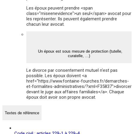
Les époux peuvent prendre <span
class="miseenevidence">un seul</span> avocat pour
les représenter. Ils peuvent également prendre
chacun leur avocat.
Un époux est sous mesure de protection (tutelle,
curatelle, …)
Le divorce par consentement mutuel n'est pas
possible. Les époux doivent <a
href="https://www.fontaine-fourches.fr/demarches-
et-formalites-administratives/?xml=F35837">divorcer
devant le juge aux affaires familiales</a>. Chaque
époux doit avoir son propre avocat.
Textes de référence
Code civil : articles 229-1 à 229-4