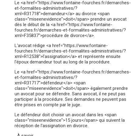
Le <a href="https://www.fontaine-fourches.fr/demarches-
et-formalites-administratives/?
xml=R31718">demandeur</a> au divorce <span
class="miseenevidence">doit</span> prendre un avocat
dès le début de la <a href="https://www.fontaine-
fourches.fr/demarches-et-formalites-administratives/?
xml=F35837">procédure de divorce</a>.
L'avocat rédige <a href="https://www.fontaine-
fourches.fr/demarches-et-formalites-administratives/?
xml=R12538">l'assignation</a> et représente ensuite
l'époux demandeur tout au long de la procédure.
Le <a href="https://www.fontaine-fourches.fr/demarches-
et-formalites-administratives/?
xml=R31717">défendeur</a> <span
class="miseenevidence">doit</span> également prendre
un avocat pour se défendre. Sans avocat, il ne peut pas
participer à la procédure. Ses demandes ne peuvent pas
être prises en compte par le juge.
Le défendeur doit choisir un avocat dans les <span
class="miseenevidence">15 jours</span> qui suivent la
réception de l'assignation en divorce.
À savoir