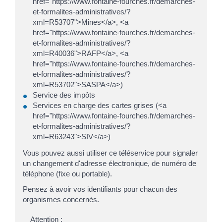
href="https://www.fontaine-fourches.fr/demarches-
et-formalites-administratives/?
xml=R53707">Mines</a>, <a
href="https://www.fontaine-fourches.fr/demarches-
et-formalites-administratives/?
xml=R40036">RAFP</a>, <a
href="https://www.fontaine-fourches.fr/demarches-
et-formalites-administratives/?
xml=R53702">SASPA</a>)
Service des impôts
Services en charge des cartes grises (<a
href="https://www.fontaine-fourches.fr/demarches-
et-formalites-administratives/?
xml=R63243">SIV</a>)
Vous pouvez aussi utiliser ce téléservice pour signaler
un changement d'adresse électronique, de numéro de
téléphone (fixe ou portable).
Pensez à avoir vos identifiants pour chacun des
organismes concernés.
Attention :