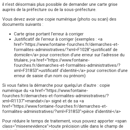
il n'est désormais plus possible de demander une carte grise
auprès de la préfecture ou de la sous-préfecture.
Vous devez avoir une copie numérique (photo ou scan) des
documents suivants :
Carte grise portant l'erreur à corriger
Justificatif de l'erreur à corriger (exemples : <a
href="https://www.fontaine-fourches.fr/demarches-et-
formalites-administratives/?xml=F1028">justificatif de
domicile</a> pour correction d'une erreur sur l'adresse du
titulaire, j<a href="https://www.fontaine-
fourches.fr/demarches-et-formalites-administratives/?
xml=F31853">ustificatif d'identité</a> pour correction d'une
erreur de saisie d'un nom ou prénom)
Si vous faites la démarche pour quelqu'un d'autre : copie
numérique du <a href="https://www.fontaine-
fourches.fr/demarches-et-formalites-administratives/?
xml=R1137">mandat</a> signé et de sa <a
href="https://www.fontaine-fourches.fr/demarches-et-
formalites-administratives/?xml=F31853">pièce d'identité</a>
Pour réduire le temps de traitement, vous pouvez apporter <span
class="miseenevidence">toute précision utile dans le champ de