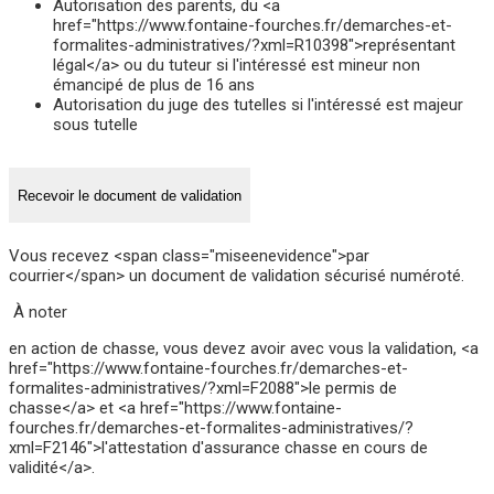
Autorisation des parents, du <a
href="https://www.fontaine-fourches.fr/demarches-et-
formalites-administratives/?xml=R10398">représentant
légal</a> ou du tuteur si l'intéressé est mineur non
émancipé de plus de 16 ans
Autorisation du juge des tutelles si l'intéressé est majeur
sous tutelle
Recevoir le document de validation
Vous recevez <span class="miseenevidence">par
courrier</span> un document de validation sécurisé numéroté.
À noter
en action de chasse, vous devez avoir avec vous la validation, <a
href="https://www.fontaine-fourches.fr/demarches-et-
formalites-administratives/?xml=F2088">le permis de
chasse</a> et <a href="https://www.fontaine-
fourches.fr/demarches-et-formalites-administratives/?
xml=F2146">l'attestation d'assurance chasse en cours de
validité</a>.