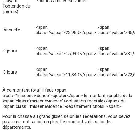
suivant
Pour les années suivantes
l'obtention du
permis)
<span
<span
Annuelle
class="valeur">22,95 €</span>
class="valeur">45,
<span
<span
9 jours
class="valeur">15,99 €</span>
class="valeur">31,
<span
<span
3 jours
class="valeur">11,34 €</span>
class="valeur">22,
À ce montant total, il faut <span
class="miseenevidence">ajouter</span> le montant variable de la
<span class="miseenevidence">cotisation fédérale</span> du
<span class="miseenevidence">département choisi</span>.
Pour la chasse au grand gibier, selon les fédérations, vous devez
payer une cotisation en plus. Le montant varie selon les
départements.