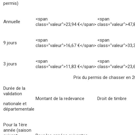
permis)
<span
<span
Annuelle
class="valeur">23,94 €</span>
class="valeur">47,
<span
<span
9 jours
class="valeur">16,67 €</span>
class="valeur">33,
<span
<span
3 jours
class="valeur">11,83 €</span>
class="valeur">23,
Prix du permis de chasser en 
Durée de la
validation
Montant de la redevance
Droit de timbre
nationale et
départementale
Pour la 1ère
année (saison