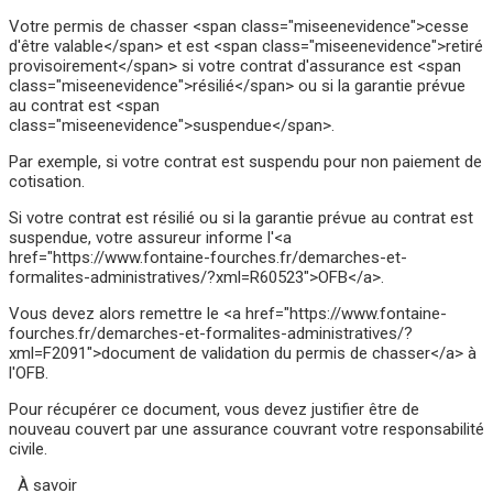
Votre permis de chasser <span class="miseenevidence">cesse
d'être valable</span> et est <span class="miseenevidence">retiré
provisoirement</span> si votre contrat d'assurance est <span
class="miseenevidence">résilié</span> ou si la garantie prévue
au contrat est <span
class="miseenevidence">suspendue</span>.
Par exemple, si votre contrat est suspendu pour non paiement de
cotisation.
Si votre contrat est résilié ou si la garantie prévue au contrat est
suspendue, votre assureur informe l'<a
href="https://www.fontaine-fourches.fr/demarches-et-
formalites-administratives/?xml=R60523">OFB</a>.
Vous devez alors remettre le <a href="https://www.fontaine-
fourches.fr/demarches-et-formalites-administratives/?
xml=F2091">document de validation du permis de chasser</a> à
l'OFB.
Pour récupérer ce document, vous devez justifier être de
nouveau couvert par une assurance couvrant votre responsabilité
civile.
À savoir