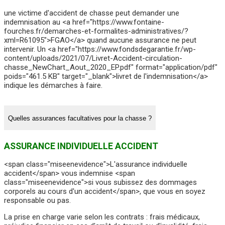
une victime d'accident de chasse peut demander une
indemnisation au <a href="https://www.fontaine-
fourches.fr/demarches-et-formalites-administratives/?
xml=R61095">FGAO</a> quand aucune assurance ne peut
intervenir. Un <a href="https://www.fondsdegarantie.fr/wp-
content/uploads/2021/07/Livret-Accident-circulation-
chasse_NewChart_Aout_2020_EP.pdf" format="application/pdf"
poids="461.5 KB" target="_blank">livret de l'indemnisation</a>
indique les démarches à faire.
Quelles assurances facultatives pour la chasse ?
ASSURANCE INDIVIDUELLE ACCIDENT
<span class="miseenevidence">L'assurance individuelle
accident</span> vous indemnise <span
class="miseenevidence">si vous subissez des dommages
corporels au cours d'un accident</span>, que vous en soyez
responsable ou pas.
La prise en charge varie selon les contrats : frais médicaux,