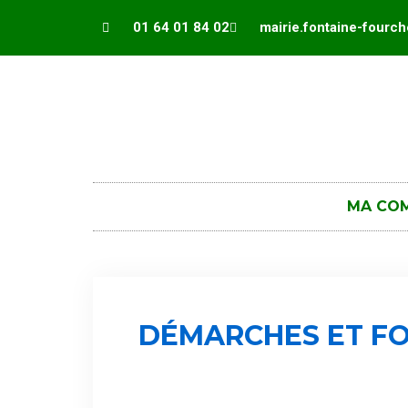
Panneau de gestion des cookies
01 64 01 84 02
mairie.fontaine-fourc
MA CO
DÉMARCHES ET FO