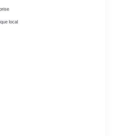
prise
ique local